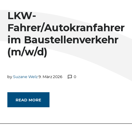
Welz
LKW-
Fahrer/Autokranfahrer
im Baustellenverkehr
(m/w/d)
by
Suzane Welz
9. März 2026
0
chat_bubble_outline
READ MORE