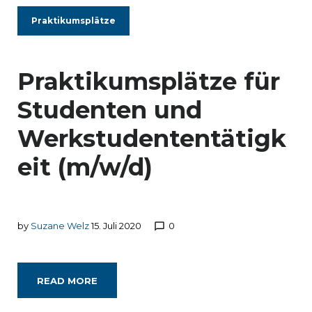
Praktikumsplätze
Praktikumsplätze für
Studenten und
Werkstudententätigk
eit (m/w/d)
by
Suzane Welz
15. Juli 2020
0
chat_bubble_outline
READ MORE