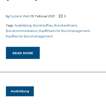
by
Suzane Welz
19. Februar 2021
0
chat_bubble_outline
Tags:
Ausbildung
,
Bürokauffrau
,
Bürokaufmann
,
Bürokommunikation
,
Kauffmann für Büromanagement
,
Kauffrau für Büromanagement
READ MORE
Ausbildung