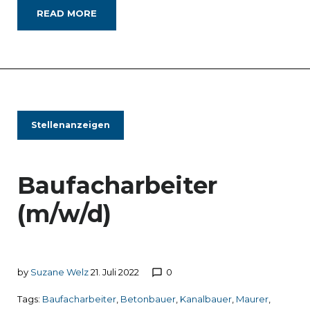
READ MORE
Stellenanzeigen
Baufacharbeiter
(m/w/d)
by
Suzane Welz
21. Juli 2022
0
chat_bubble_outline
Tags:
Baufacharbeiter
,
Betonbauer
,
Kanalbauer
,
Maurer
,