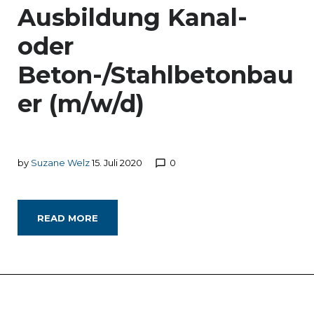
Ausbildung Kanal-
oder
Beton-/Stahlbetonbau
er (m/w/d)
by
Suzane Welz
15. Juli 2020
0
chat_bubble_outline
READ MORE