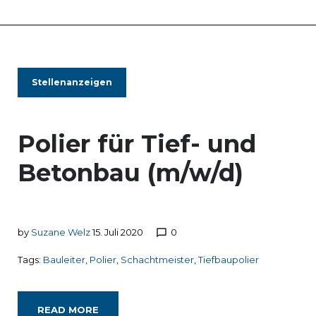
Stellenanzeigen
Polier für Tief- und
Betonbau (m/w/d)
by
Suzane Welz
15. Juli 2020
0
chat_bubble_outline
Tags:
Bauleiter
,
Polier
,
Schachtmeister
,
Tiefbaupolier
READ MORE