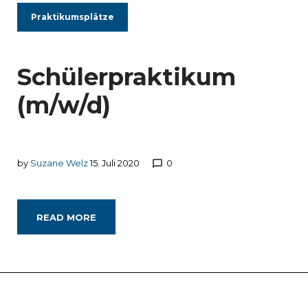
Praktikumsplätze
Schülerpraktikum
(m/w/d)
by
Suzane Welz
15. Juli 2020
0
chat_bubble_outline
READ MORE