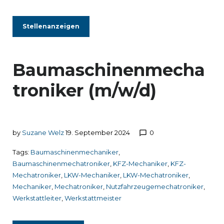
Stellenanzeigen
Baumaschinenmecha
troniker (m/w/d)
by
Suzane Welz
19. September 2024
0
chat_bubble_outline
Tags:
Baumaschinenmechaniker
,
Baumaschinenmechatroniker
,
KFZ-Mechaniker
,
KFZ-
Mechatroniker
,
LKW-Mechaniker
,
LKW-Mechatroniker
,
Mechaniker
,
Mechatroniker
,
Nutzfahrzeugemechatroniker
,
Werkstattleiter
,
Werkstattmeister