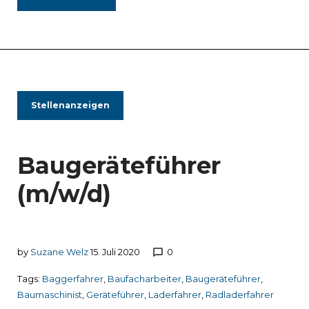
Stellenanzeigen
Baugeräteführer
(m/w/d)
by
Suzane Welz
15. Juli 2020
0
chat_bubble_outline
Tags:
Baggerfahrer
,
Baufacharbeiter
,
Baugeräteführer
,
Baumaschinist
,
Geräteführer
,
Laderfahrer
,
Radladerfahrer