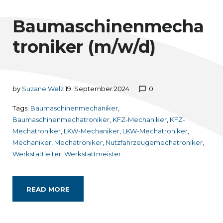
Mechaniker
Baumaschinenmecha
troniker (m/w/d)
by
Suzane Welz
19. September 2024
0
chat_bubble_outline
Tags:
Baumaschinenmechaniker
,
Baumaschinenmechatroniker
,
KFZ-Mechaniker
,
KFZ-
Mechatroniker
,
LKW-Mechaniker
,
LKW-Mechatroniker
,
Mechaniker
,
Mechatroniker
,
Nutzfahrzeugemechatroniker
,
Werkstattleiter
,
Werkstattmeister
READ MORE