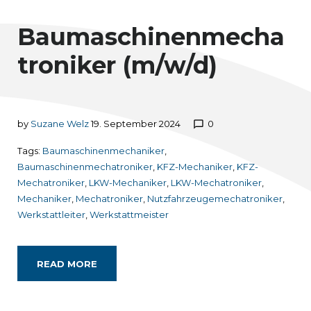
Mechatroniker
Baumaschinenmecha
troniker (m/w/d)
by
Suzane Welz
19. September 2024
0
chat_bubble_outline
Tags:
Baumaschinenmechaniker
,
Baumaschinenmechatroniker
,
KFZ-Mechaniker
,
KFZ-
Mechatroniker
,
LKW-Mechaniker
,
LKW-Mechatroniker
,
Mechaniker
,
Mechatroniker
,
Nutzfahrzeugemechatroniker
,
Werkstattleiter
,
Werkstattmeister
READ MORE