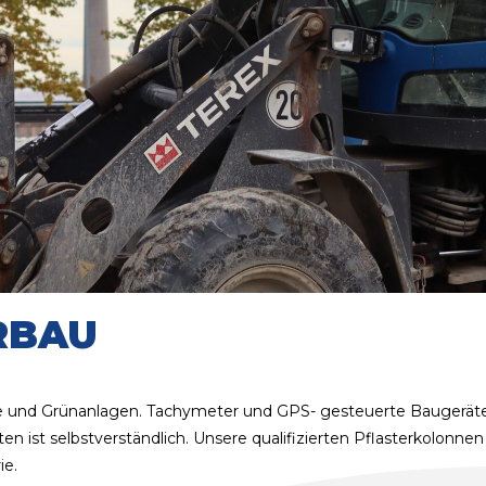
BAU
tze und Grünanlagen. Tachymeter und GPS- gesteuerte Baugeräte
en ist selbstverständlich. Unsere qualifizierten Pflasterkolonn
ie.