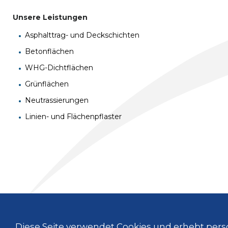
Unsere Leistungen
Asphalttrag- und Deckschichten
Betonflächen
WHG-Dichtflächen
Grünflächen
Neutrassierungen
Linien- und Flächenpflaster
GEBRÜDER HUBER BAU GMBH
GEBRÜDER HUBER BODENRECYCLING GMBH
Diese Seite verwendet Cookies und erhebt pe