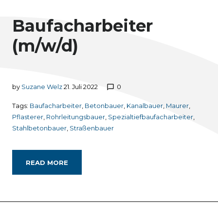
Baufacharbeiter
(m/w/d)
by
Suzane Welz
21. Juli 2022
0
chat_bubble_outline
Tags:
Baufacharbeiter
,
Betonbauer
,
Kanalbauer
,
Maurer
,
Pflasterer
,
Rohrleitungsbauer
,
Spezialtiefbaufacharbeiter
,
Stahlbetonbauer
,
Straßenbauer
READ MORE